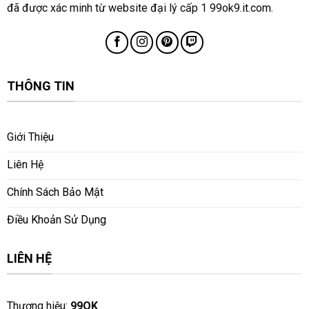
đã được xác minh từ website đại lý cấp 1 99ok9.it.com.
THÔNG TIN
Giới Thiệu
Liên Hệ
Chính Sách Bảo Mật
Điều Khoản Sử Dụng
LIÊN HỆ
Thương hiệu:
99OK