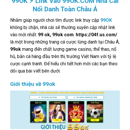
99OK ⚡️ Link Vào 99OK.COM Nhà Cái
Nổi Danh Toàn Châu Á
Nhằm giúp người chơi tìm được link truy cập
99OK
không bị chặn, nhà cái sẽ thường xuyên cập nhật link
vào mới nhất:
99 ok, 99ok com
.
https://04f.us.com/
là một trong những trang cá cược lừng danh tại Châu Á,
99ok
mang đến chất lượng game casino, thể thao, nổ
hũ, bắn cá hàng đầu trên thị trường Việt Nam với tỷ lệ
cược cạnh tranh. Để hiểu chi tiết hơn mời các bạn theo
dõi qua bài viết bên dưới.
Giới thiệu về 99ok