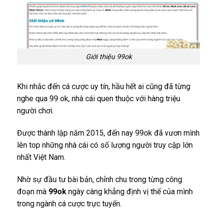
Giới thiệu 99ok
Khi nhắc đến cá cược uy tín, hầu hết ai cũng đã từng
nghe qua 99 ok, nhà cái quen thuộc với hàng triệu
người chơi.
Được thành lập năm 2015, đến nay 99ok đã vươn mình
lên top những nhà cái có số lượng người truy cập lớn
nhất Việt Nam.
Nhờ sự đầu tư bài bản, chỉnh chu trong từng công
đoạn mà
99ok
ngày càng khẳng định vị thế của mình
trong ngành cá cược trực tuyến.